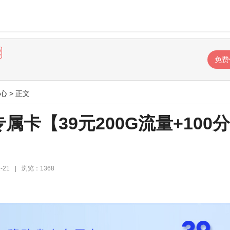
家
免费
心
> 正文
属卡【39元200G流量+100
-21
|
浏览：1368